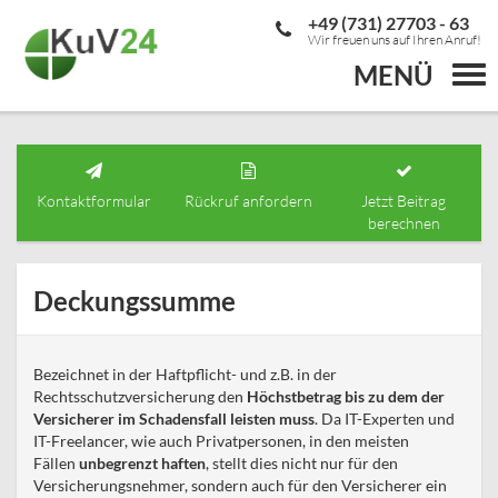
+49 (731) 27703 - 63
Wir freuen uns auf Ihren Anruf!
MENÜ
Togg
navi
Kontaktformular
Rückruf anfordern
Jetzt Beitrag
berechnen
Deckungssumme
Bezeichnet in der Haftpflicht- und z.B. in der
Rechtsschutzversicherung den
Höchstbetrag bis zu dem der
Versicherer im Schadensfall leisten muss
. Da IT-Experten und
IT-Freelancer, wie auch Privatpersonen, in den meisten
Fällen
unbegrenzt haften
, stellt dies nicht nur für den
Versicherungsnehmer, sondern auch für den Versicherer ein