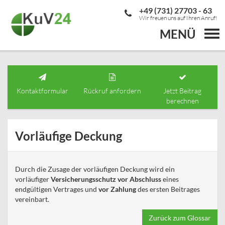
+49 (731) 27703 - 63
Wir freuen uns auf Ihren Anruf!
MENÜ
Togg
navi
Kontaktformular
Rückruf anfordern
Jetzt Beitrag
berechnen
Vorläufige Deckung
Durch die Zusage der vorläufigen Deckung wird ein
vorläufiger
Versicherungsschutz
vor Abschluss
eines
endgültigen Vertrages und
vor Zahlung
des ersten Beitrages
vereinbart.
Zurück zum Glossar