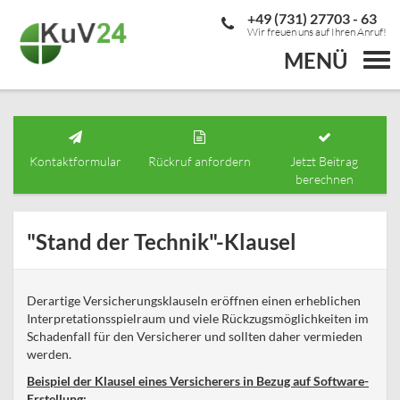
+49 (731) 27703 - 63
Wir freuen uns auf Ihren Anruf!
MENÜ
Togg
navi
Kontaktformular
Rückruf anfordern
Jetzt Beitrag
berechnen
"Stand der Technik"-Klausel
Derartige Versicherungsklauseln eröffnen einen erheblichen
Interpretationsspielraum und viele Rückzugsmöglichkeiten im
Schadenfall für den Versicherer und sollten daher vermieden
werden.
Beispiel der Klausel eines Versicherers in Bezug auf Software-
Erstellung: