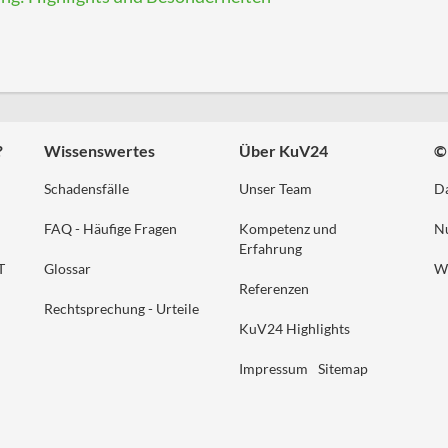
?
Wissenswertes
Über KuV24
©
Schadensfälle
Unser Team
Da
FAQ - Häufige Fragen
Kompetenz und
N
Erfahrung
T
Glossar
W
Referenzen
Rechtsprechung - Urteile
KuV24 Highlights
Impressum
Sitemap