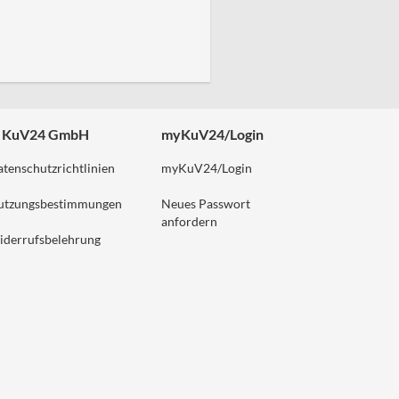
 KuV24 GmbH
myKuV24/Login
tenschutzrichtlinien
myKuV24/Login
utzungsbestimmungen
Neues Passwort
anfordern
iderrufsbelehrung