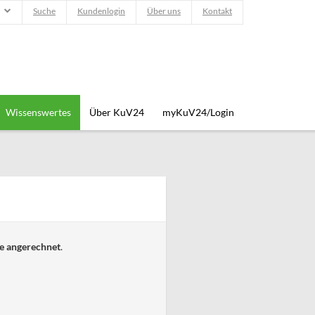
Suche
Kundenlogin
Über uns
Kontakt
Wissenswertes
Über KuV24
myKuV24/Login
e angerechnet
.