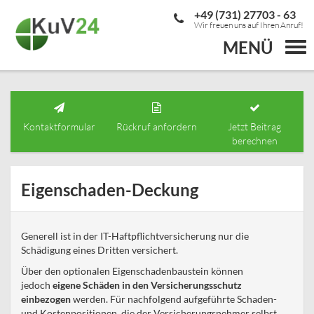
+49 (731) 27703 - 63
Wir freuen uns auf Ihren Anruf!
MENÜ
Togg
navi
Kontaktformular
Rückruf anfordern
Jetzt Beitrag
berechnen
Eigenschaden-Deckung
Generell ist in der IT-Haftpflichtversicherung nur die
Schädigung eines Dritten versichert.
Über den optionalen Eigenschadenbaustein können
jedoch
eigene Schäden in den Versicherungsschutz
einbezogen
werden. Für nachfolgend aufgeführte Schaden-
und Kostenpositionen, die der Versicherungsnehmer selbst