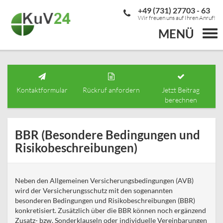
+49 (731) 27703 - 63
Wir freuen uns auf Ihren Anruf!
MENÜ
Togg
navi
Kontaktformular
Rückruf anfordern
Jetzt Beitrag
berechnen
BBR (Besondere Bedingungen und
Risikobeschreibungen)
Neben den Allgemeinen Versicherungsbedingungen (AVB)
wird der Versicherungsschutz mit den sogenannten
besonderen Bedingungen und Risikobeschreibungen (BBR)
konkretisiert. Zusätzlich über die BBR können noch ergänzend
Zusatz- bzw. Sonderklauseln oder individuelle Vereinbarungen