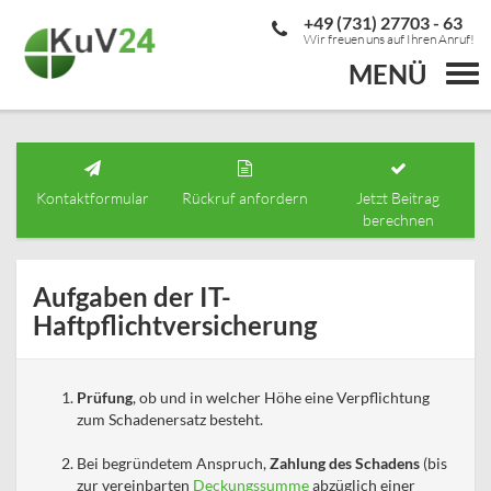
+49 (731) 27703 - 63
Wir freuen uns auf Ihren Anruf!
MENÜ
Togg
navi
Kontaktformular
Rückruf anfordern
Jetzt Beitrag
berechnen
Aufgaben der IT-
Haftpflichtversicherung
Prüfung
, ob und in welcher Höhe eine Verpflichtung
zum Schadenersatz besteht.
Bei begründetem Anspruch,
Zahlung des Schadens
(bis
zur vereinbarten
Deckungssumme
abzüglich einer