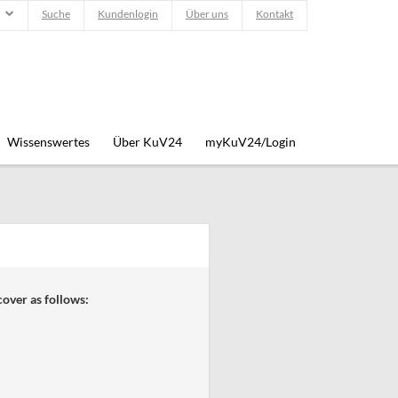
Suche
Kundenlogin
Über uns
Kontakt
Wissenswertes
Über KuV24
myKuV24/Login
over as follows: