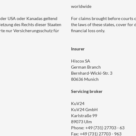
worldwide
 der USA oder Kanadas geltend
For claims brought before courts 
etzung des Rechts dieser Staaten
the laws of these states, cover for 
rte nur Versicherungsschutz für
financial loss only.
Insurer
Hiscox SA
German Branch
Bernhard-Wicki-Str. 3
80636 Munich
Servicing broker
KuV24
KuV24 GmbH
Karlstraße 99
89073 Ulm
Phone: +49 (731) 27703 - 63
Fax: +49 (731) 27703 - 963