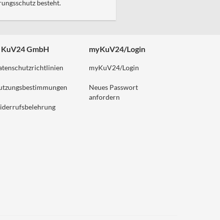
rungsschutz besteht.
 KuV24 GmbH
myKuV24/Login
tenschutzrichtlinien
myKuV24/Login
utzungsbestimmungen
Neues Passwort
anfordern
iderrufsbelehrung