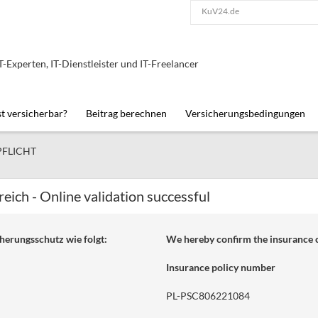
KuV24.de
IT-Experten, IT-Dienstleister und IT-Freelancer
st versicherbar?
Beitrag berechnen
Versicherungsbedingungen
PFLICHT
eich - Online validation successful
herungsschutz wie folgt:
We hereby confirm the insurance c
Insurance policy number
PL-PSC806221084