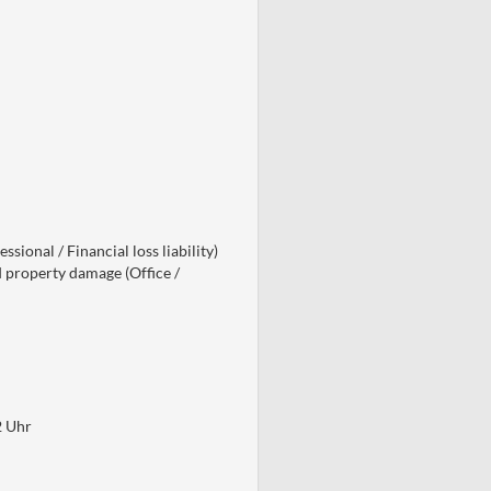
ssional / Financial loss liability)
d property damage (Office /
2 Uhr