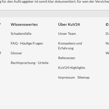
 für den Auftraggeber ist somit klar dokumentiert, für wen der Versiche
?
Wissenswertes
Über KuV24
©
Schadensfälle
Unser Team
Da
FAQ - Häufige Fragen
Kompetenz und
N
Erfahrung
T
Glossar
W
Referenzen
Rechtsprechung - Urteile
KuV24 Highlights
Impressum
Sitemap