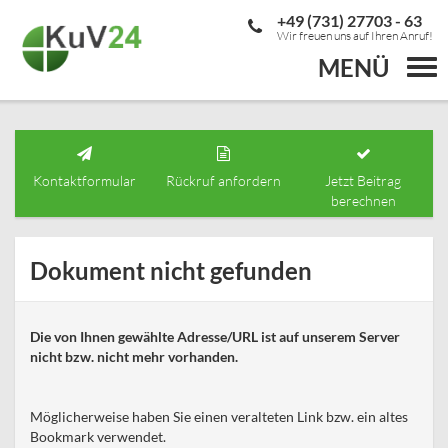
+49 (731) 27703 - 63
Wir freuen uns auf Ihren Anruf!
MENÜ
Togg
navi
Kontaktformular
Rückruf anfordern
Jetzt Beitrag
berechnen
Dokument nicht gefunden
Die von Ihnen gewählte Adresse/URL ist auf unserem Server
nicht bzw. nicht mehr vorhanden.
Möglicherweise haben Sie einen veralteten Link bzw. ein altes
Bookmark verwendet.