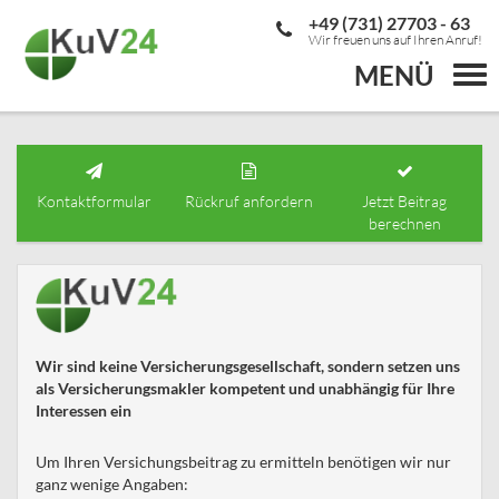
+49 (731) 27703 - 63
Wir freuen uns auf Ihren Anruf!
MENÜ
Togg
navi
Kontaktformular
Rückruf anfordern
Jetzt Beitrag
berechnen
Wir sind keine Versicherungsgesellschaft, sondern setzen uns
als Versicherungsmakler kompetent und unabhängig für Ihre
Interessen ein
Um Ihren Versichungsbeitrag zu ermitteln benötigen wir nur
ganz wenige Angaben: